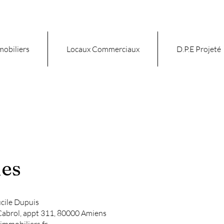
mobiliers
Locaux Commerciaux
D.P.E Projeté
les
ucile Dupuis
 Cabrol, appt 311, 80000 Amiens