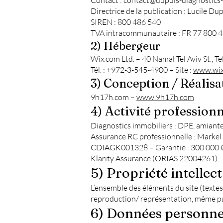
Contact : contact@dupuis-diagnostics-
Directrice de la publication : Lucile Du
SIREN : 800 486 540
TVA intracommunautaire : FR 77 800 
2) Hébergeur
Wix.com Ltd. – 40 Namal Tel Aviv St., Te
Tél. : +972-3-545-4900 – Site :
www.wix
3) Conception / Réalisa
9h17h.com –
www.9h17h.com
4) Activité professionn
Diagnostics immobiliers : DPE, amiante,
Assurance RC professionnelle : Markel I
CDIAGK001328 – Garantie : 300 000 € p
Klarity Assurance (ORIAS 22004261).
5) Propriété intellect
L’ensemble des éléments du site (textes,
reproduction/ représentation, même parti
6) Données personne