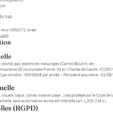
immobiliers.fr
puis
486 540
l Aviv 6350671, Israël
.com
tion
elle
 plomb, gaz, électricité, mesurages (Carrez/Boutin), etc.
nsurance SE (succursale France, 93 av. Charles de Gaulle, 92200 Ne
ar sinistre / 500 000 € par année – Période d’assurance : 01/0
uelle
 visuels, logos, icônes, mise en page…) est protégé par le Code de l
elle, sans autorisation écrite est interdite (art. L.335-2 et s.).
lles (RGPD)