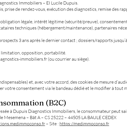
gnostics Immobiliers – EI Lucile Dupuis.
is, prise de rendez-vous, exécution des diagnostics, remise des rap
, obligation légale, intérêt légitime (sécurité/preuve), consentemen
stataires techniques (hébergement/maintenance), partenaires néces
rospects 3 ans après le dernier contact ; dossiers/rapports jusqu’à
 limitation, opposition, portabilité.
agnostics-immobiliers.fr (ou courrier au siège).
(indispensables) et, avec votre accord, des cookies de mesure d’au
er votre consentement via le bandeau dédié et le modifier à tout mo
consommation (B2C)
essée à Dupuis Diagnostics Immobiliers, le consommateur peut sais
 Mesemena – Bât A – CS 25222 – 44505 LA BAULE CEDEX
ations.medimmoconso.fr
– Site :
https://medimmoconso.fr