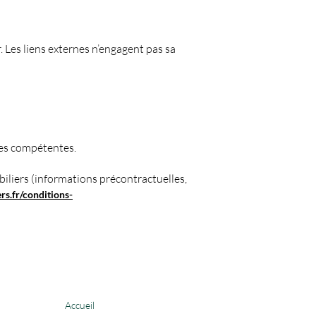
r. Les liens externes n’engagent pas sa
ises compétentes.
liers (informations précontractuelles,
s.fr/conditions-
Accueil